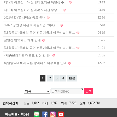
제12회 아트실비아 실내악 오디션 특별상 �…
03-13
제12회 아트실비아 실내악 오디션 우승 …
03-10
2023년 DVD 서비스 종료 안내
12-16
<2022 공연장 대관료 지원사업 2차&g…
07-18
[채용공고] 클래식 공연 전문기획사 이든예술기획…
04-19
공연장 방역패스 해제 안내
01-25
[채용공고] 클래식 공연 전문기획사 이든예술기획…
01-21
<세종문화회관 대관료 인상 안내>
01-05
특별방역대책에 따른 방역패스 의무적용 안내
12-07
1
2
3
4
맨끝
1,642
1,892
7,328
4,692,284
접속자집계
오늘
어제
최대
전체
:::
이든예술기획(주)
:::