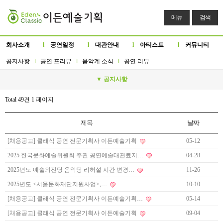
메뉴
검색
회사소개
l
공연일정
l
대관안내
l
아티스트
l
커뮤니티
공지사항
l
공연 프리뷰
l
음악계 소식
l
공연 리뷰
▼ 공지사항
Total 49건
1 페이지
제목
날짜
[채용공고] 클래식 공연 전문기획사 이든예술기획
05-12
2025 한국문화예술위원회 주관 공연예술대관료지…
04-28
2025년도 예술의전당 음악당 리허설 시간 변경…
11-26
2025년도 <서울문화재단지원사업>,…
10-10
[채용공고] 클래식 공연 전문기획사 이든예술기획…
05-14
[채용공고] 클래식 공연 전문기획사 이든예술기획
09-04